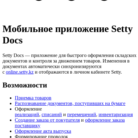
Мобильное приложение Setty
Docs
Setty Docs — приложение для быстрого оформления складских
документов и контроля за движением товаров. Изменения в
документах автоматически синхронизируются
с
online.setty.kz
и отображаются в личном кабинете Setty.
Возможности
Приемка товаров
Распознавание документов, поступивших на бумаге
Оформление
реализаций
,
списаний
и
перемещений
,
инвентаризация
Создание заказа от покупателя
и
оформление заказа
поставщику
Оформление акта выпуска
Формирование проводок